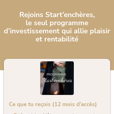
Rejoins
Start’enchères,
le seul programme
d’investissement qui allie plaisir
et rentabilité
Ce que tu reçois (12 mois d’accès)