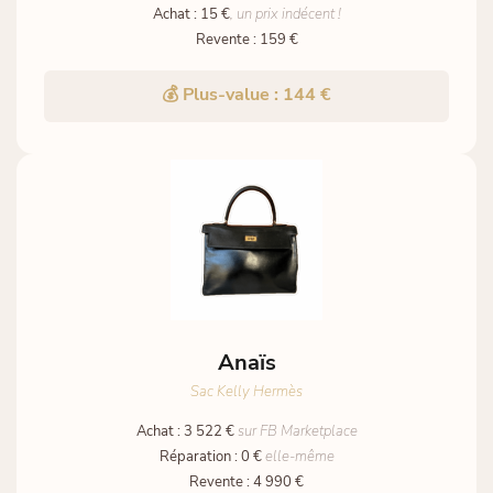
Achat : 15 €
, un prix indécent !
Revente : 159 €
💰 Plus-value : 144 €
Anaïs
Sac Kelly Hermès
Achat : 3 522 €
sur FB Marketplace
Réparation : 0 €
elle-même
Revente : 4 990 €