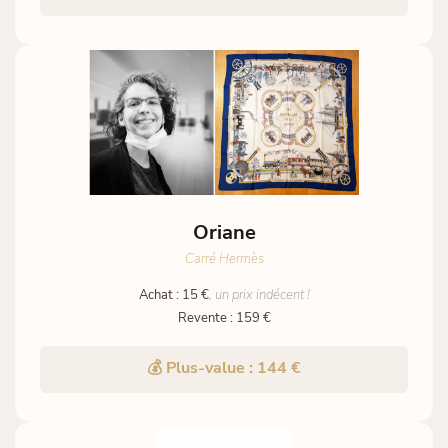
Oriane
Carré Hermès
Achat : 15 €
, un prix indécent !
Revente : 159 €
💰 Plus-value : 144 €